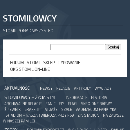
STOMILOWCY
STOMIL PONAD WSZYSTKO!
FORUM
STOMIL-SKLEP
TYPOWANIE
OKS STOMIL ON-LINE
AKTUALNOŚCI
NEWSY
RELACJE
ARTYKUŁY
WYWIADY
STOMILOWCY – ŻYCIA STYL
INFORMACJE
HISTORIA
ARCHIWALNE RELACJE
FAN CLUBY
FLAGI
SKROJONE BARWY
ŚPIEWNIK
GRAFFITI
TATUAŻE
SZALE
VADEMECUM FANATYKA
(S)TADION – NASZA TWIERDZA PRZY P69
ZIN STADION
NA ZAWSZE
W NASZEJ PAMIĘCI
ZGODY