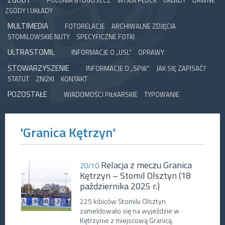
POLONIA BYDGOSZCZ
WISŁA PŁOCK
UKŁADY
DAWNE
ZGODY I UKŁADY
MULTIMEDIA
FOTORELACJE
ARCHIWALNE ZDJĘCIA
STOMILOWSKIE NUTY
SPECYFICZNE FOTKI
ULTRASTOMIL
INFORMACJE O „USL”
OPRAWY
STOWARZYSZENIE
INFORMACJE O „SPW”
JAK SIĘ ZAPISAĆ?
STATUT
ZNIŻKI
KONTAKT
POZOSTAŁE
WIADOMOŚCI PIŁKARSKIE
TYPOWANIE
'Granica Kętrzyn'
Relacja z meczu Granica
20/10
Kętrzyn – Stomil Olsztyn (18
października 2025 r.)
225 kibiców Stomilu Olsztyn
zameldowało się na wyjeździe w
Kętrzynie z miejscową Granicą.