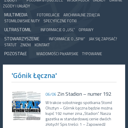
POLONIA BYDGOSZCZ
WISŁA PŁOCK
UKŁADY
DAWNE
ZGODY I UKŁADY
MULTIMEDIA
FOTORELACJE
ARCHIWALNE ZDJĘCIA
STOMILOWSKIE NUTY
SPECYFICZNE FOTKI
ULTRASTOMIL
INFORMACJE O „USL”
OPRAWY
STOWARZYSZENIE
INFORMACJE O „SPW”
JAK SIĘ ZAPISAĆ?
STATUT
ZNIŻKI
KONTAKT
POZOSTAŁE
WIADOMOŚCI PIŁKARSKIE
TYPOWANIE
'Gónik Łęczna'
Zin Stadion – numer 192
06/06
W trakcie sobotniego spotkania Stomil
Olsztyn – Górnik Łęczna będzie można
kupić 192 numer zina „Stadion”. Nasza
gazetka w standardowej cenie dwóch
złotych! Spis treści: 1 – Zapowiedź