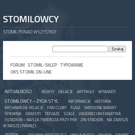
STOMILOWCY
STOMIL PONAD WSZYSTKO!
FORUM
STOMIL-SKLEP
TYPOWANIE
OKS STOMIL ON-LINE
AKTUALNOŚCI
NEWSY
RELACJE
ARTYKUŁY
WYWIADY
STOMILOWCY – ŻYCIA STYL
INFORMACJE
HISTORIA
ARCHIWALNE RELACJE
FAN CLUBY
FLAGI
SKROJONE BARWY
ŚPIEWNIK
GRAFFITI
TATUAŻE
SZALE
VADEMECUM FANATYKA
(S)TADION – NASZA TWIERDZA PRZY P69
ZIN STADION
NA ZAWSZE
W NASZEJ PAMIĘCI
ZGODY