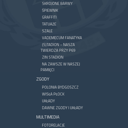
SKROJONE BARWY
ŚPIEWNIK
GRAFFITI
TATUAŻE
SZALE
VADEMECUM FANATYKA
(S)TADION – NASZA
TWIERDZA PRZY P69
ZIN STADION
NA ZAWSZE W NASZEJ
PAMIĘCI
ZGODY
POLONIA BYDGOSZCZ
WISŁA PŁOCK
UKŁADY
DAWNE ZGODY I UKŁADY
MULTIMEDIA
FOTORELACJE