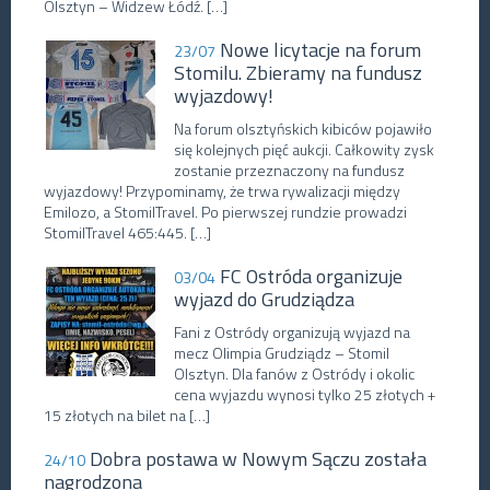
Olsztyn – Widzew Łódź. […]
Nowe licytacje na forum
23/07
Stomilu. Zbieramy na fundusz
wyjazdowy!
Na forum olsztyńskich kibiców pojawiło
się kolejnych pięć aukcji. Całkowity zysk
zostanie przeznaczony na fundusz
wyjazdowy! Przypominamy, że trwa rywalizacji między
Emilozo, a StomilTravel. Po pierwszej rundzie prowadzi
StomilTravel 465:445. […]
FC Ostróda organizuje
03/04
wyjazd do Grudziądza
Fani z Ostródy organizują wyjazd na
mecz Olimpia Grudziądz – Stomil
Olsztyn. Dla fanów z Ostródy i okolic
cena wyjazdu wynosi tylko 25 złotych +
15 złotych na bilet na […]
Dobra postawa w Nowym Sączu została
24/10
nagrodzona