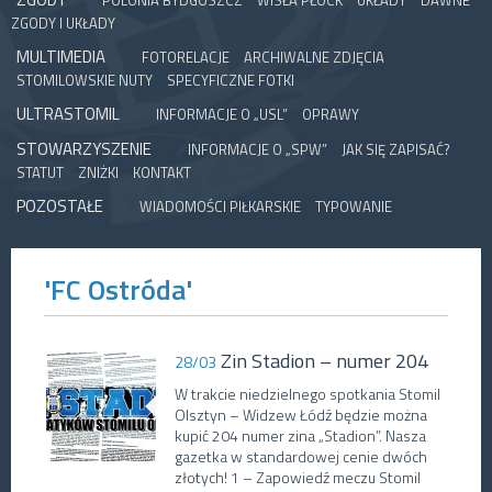
POLONIA BYDGOSZCZ
WISŁA PŁOCK
UKŁADY
DAWNE
ZGODY I UKŁADY
MULTIMEDIA
FOTORELACJE
ARCHIWALNE ZDJĘCIA
STOMILOWSKIE NUTY
SPECYFICZNE FOTKI
ULTRASTOMIL
INFORMACJE O „USL”
OPRAWY
STOWARZYSZENIE
INFORMACJE O „SPW”
JAK SIĘ ZAPISAĆ?
STATUT
ZNIŻKI
KONTAKT
POZOSTAŁE
WIADOMOŚCI PIŁKARSKIE
TYPOWANIE
'FC Ostróda'
Zin Stadion – numer 204
28/03
W trakcie niedzielnego spotkania Stomil
Olsztyn – Widzew Łódź będzie można
kupić 204 numer zina „Stadion”. Nasza
gazetka w standardowej cenie dwóch
złotych! 1 – Zapowiedź meczu Stomil