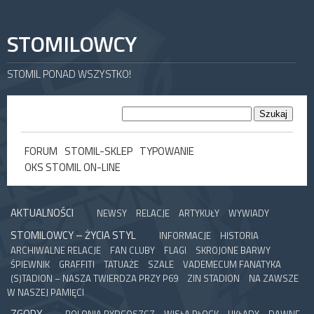
STOMILOWCY
STOMIL PONAD WSZYSTKO!
FORUM
STOMIL-SKLEP
TYPOWANIE
OKS STOMIL ON-LINE
AKTUALNOŚCI
NEWSY
RELACJE
ARTYKUŁY
WYWIADY
STOMILOWCY – ŻYCIA STYL
INFORMACJE
HISTORIA
ARCHIWALNE RELACJE
FAN CLUBY
FLAGI
SKROJONE BARWY
ŚPIEWNIK
GRAFFITI
TATUAŻE
SZALE
VADEMECUM FANATYKA
(S)TADION – NASZA TWIERDZA PRZY P69
ZIN STADION
NA ZAWSZE
W NASZEJ PAMIĘCI
ZGODY