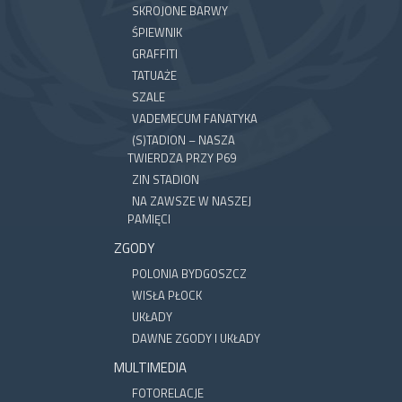
SKROJONE BARWY
ŚPIEWNIK
GRAFFITI
TATUAŻE
SZALE
VADEMECUM FANATYKA
(S)TADION – NASZA
TWIERDZA PRZY P69
ZIN STADION
NA ZAWSZE W NASZEJ
PAMIĘCI
ZGODY
POLONIA BYDGOSZCZ
WISŁA PŁOCK
UKŁADY
DAWNE ZGODY I UKŁADY
MULTIMEDIA
FOTORELACJE