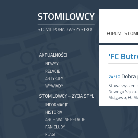
STOMILOWCY
STOMIL PONAD WSZYSTKO!
FORUM
STOMI
'FC Butr
AKTUALNOŚCI
NEWSY
RELACJE
Dobra 
24/10
ARTYKUŁY
Stowarzyszenie
WYWIADY
Nowego Sącza. –
STOMILOWCY – ŻYCIA STYL
Mrągowo, FC Mo
INFORMACJE
HISTORIA
ARCHIWALNE RELACJE
FAN CLUBY
FLAGI