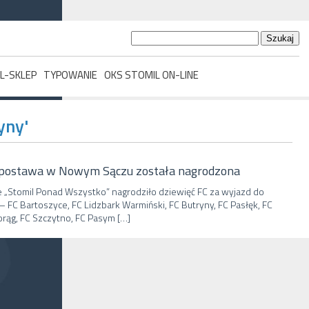
Szukaj:
L-SKLEP
TYPOWANIE
OKS STOMIL ON-LINE
yny'
postawa w Nowym Sączu została nagrodzona
 „Stomil Ponad Wszystko” nagrodziło dziewięć FC za wyjazd do
 FC Bartoszyce, FC Lidzbark Warmiński, FC Butryny, FC Pasłęk, FC
rąg, FC Szczytno, FC Pasym […]