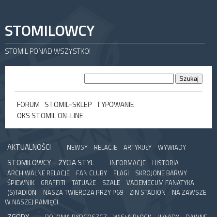
STOMILOWCY
STOMIL PONAD WSZYSTKO!
FORUM
STOMIL-SKLEP
TYPOWANIE
OKS STOMIL ON-LINE
AKTUALNOŚCI
NEWSY
RELACJE
ARTYKUŁY
WYWIADY
STOMILOWCY – ŻYCIA STYL
INFORMACJE
HISTORIA
ARCHIWALNE RELACJE
FAN CLUBY
FLAGI
SKROJONE BARWY
ŚPIEWNIK
GRAFFITI
TATUAŻE
SZALE
VADEMECUM FANATYKA
(S)TADION – NASZA TWIERDZA PRZY P69
ZIN STADION
NA ZAWSZE
W NASZEJ PAMIĘCI
ZGODY