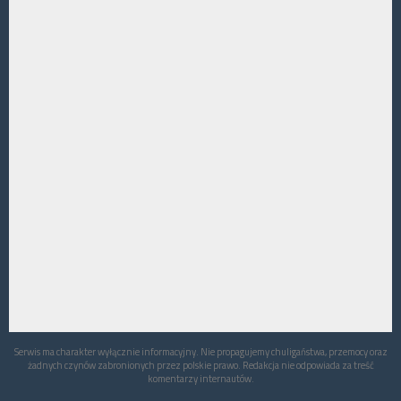
Serwis ma charakter wyłącznie informacyjny. Nie propagujemy chuligaństwa, przemocy oraz
żadnych czynów zabronionych przez polskie prawo. Redakcja nie odpowiada za treść
komentarzy internautów.