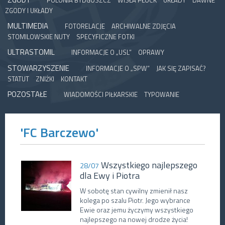
POLONIA BYDGOSZCZ
WISŁA PŁOCK
UKŁADY
DAWNE
ZGODY I UKŁADY
MULTIMEDIA
FOTORELACJE
ARCHIWALNE ZDJĘCIA
STOMILOWSKIE NUTY
SPECYFICZNE FOTKI
ULTRASTOMIL
INFORMACJE O „USL”
OPRAWY
STOWARZYSZENIE
INFORMACJE O „SPW”
JAK SIĘ ZAPISAĆ?
STATUT
ZNIŻKI
KONTAKT
POZOSTAŁE
WIADOMOŚCI PIŁKARSKIE
TYPOWANIE
'FC Barczewo'
Wszystkiego najlepszego
28/07
dla Ewy i Piotra
W sobotę stan cywilny zmienił nasz
kolega po szalu Piotr. Jego wybrance
Ewie oraz jemu życzymy wszystkiego
najlepszego na nowej drodze życia!