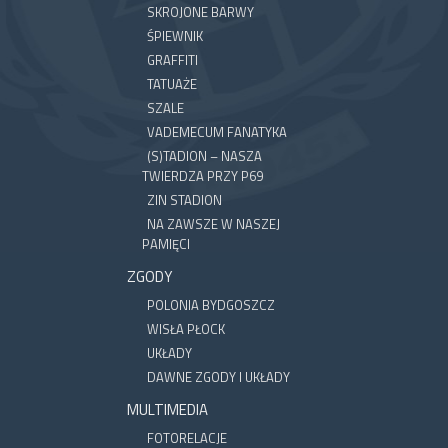
SKROJONE BARWY
ŚPIEWNIK
GRAFFITI
TATUAŻE
SZALE
VADEMECUM FANATYKA
(S)TADION – NASZA
TWIERDZA PRZY P69
ZIN STADION
NA ZAWSZE W NASZEJ
PAMIĘCI
ZGODY
POLONIA BYDGOSZCZ
WISŁA PŁOCK
UKŁADY
DAWNE ZGODY I UKŁADY
MULTIMEDIA
FOTORELACJE