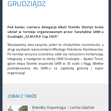
GRUDZIĄDZ
Pod koniec czerwca delegacja kiboli Stomilu Olsztyn brała
udział w turnieju organizowanym przez fanatyków GKM-u
Grudziądz „SZ.M.F.R.P. Cup 2025”.
Wystawiamy dwa zespoły, jeden to olsztyńskie rzezimieszki, a
drugi wystawili reprezentanci Młodego Pokolenia Stomilowców.
Po turnieju wszyscy uczestnicy udali się nad jezioro kontynuując
integrację, a następnie na derby GKM Grudziądz – Apator Toruń,
gdzie ekipa Stomilu wspierała GKM w 35 osób z flagą. Wielkie
podziękowania dla GKM-u za zajebistą gościnę i super
organizację!
ZOBACZ TAKŻE
Brøndby Kopenhaga – Lechia Gdańsk: