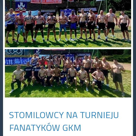
STOMILOWCY NA TURNIEJU
FANATYKÓW GKM