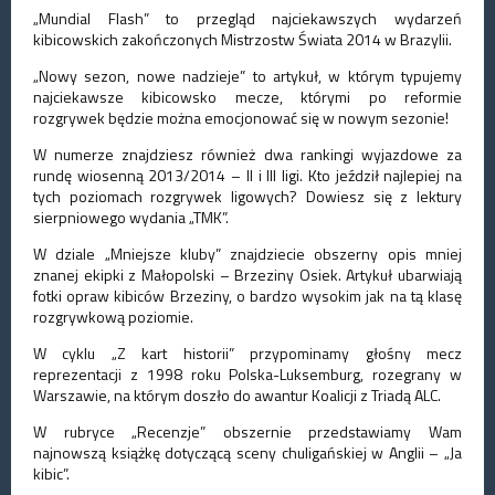
„Mundial Flash” to przegląd najciekawszych wydarzeń
kibicowskich zakończonych Mistrzostw Świata 2014 w Brazylii.
„Nowy sezon, nowe nadzieje” to artykuł, w którym typujemy
najciekawsze kibicowsko mecze, którymi po reformie
rozgrywek będzie można emocjonować się w nowym sezonie!
W numerze znajdziesz również dwa rankingi wyjazdowe za
rundę wiosenną 2013/2014 – II i III ligi. Kto jeździł najlepiej na
tych poziomach rozgrywek ligowych? Dowiesz się z lektury
sierpniowego wydania „TMK”.
W dziale „Mniejsze kluby” znajdziecie obszerny opis mniej
znanej ekipki z Małopolski – Brzeziny Osiek. Artykuł ubarwiają
fotki opraw kibiców Brzeziny, o bardzo wysokim jak na tą klasę
rozgrywkową poziomie.
W cyklu „Z kart historii” przypominamy głośny mecz
reprezentacji z 1998 roku Polska-Luksemburg, rozegrany w
Warszawie, na którym doszło do awantur Koalicji z Triadą ALC.
W rubryce „Recenzje” obszernie przedstawiamy Wam
najnowszą książkę dotyczącą sceny chuligańskiej w Anglii – „Ja
kibic”.