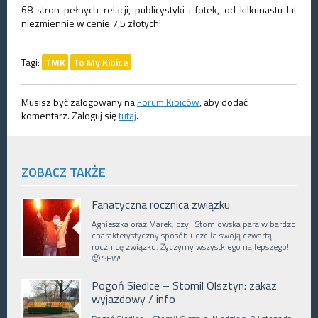
68 stron pełnych relacji, publicystyki i fotek, od kilkunastu lat
niezmiennie w cenie 7,5 złotych!
Tagi:
TMK
To My Kibice
Musisz być zalogowany na
Forum Kibiców
, aby dodać
komentarz. Zaloguj się
tutaj
.
ZOBACZ TAKŻE
Fanatyczna rocznica związku
Agnieszka oraz Marek, czyli Stomiowska para w bardzo
charakterystyczny sposób uczciła swoją czwartą
rocznicę związku. Życzymy wszystkiego najlepszego!
🙂 SPW!
Pogoń Siedlce – Stomil Olsztyn: zakaz
wyjazdowy / info