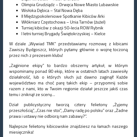
Olimpia Grudziądz – Drwęca Nowe Miasto Lubawskie
Wisłoka Dębica – Stal Nowa Dęba
II Międzypokoleniowe Spotkanie Kibiców Arki
Włókniarz Częstochowa – Unia Tarnów (żużel)
Turniej kibiców z okazji 50-lecia ROW Rybnik
I letni turniej Brygady Świętokrzyskiej – Kielce
W dziale „Wywiad TMK” przedstawiamy rozmowę z kibicami
Zawiszy Bydgoszcz, których pytamy głównie o wojnę toczoną
przez nich z prezesem klubu!
„Zaginione ekipy” to bardzo obszerny artykuł, w którym
wspominamy ponad 80 ekip, które w ostatnich latach zawiesiły
działalność, lub o których słuch już dawno zaginął! Każde
województwo ma choć parę takich ekip – przypomnij sobie
razem z nami, kto w Twoim regionie działał jeszcze jakiś czas
temu i zniknął ze sceny…
Dział publicystyczny tworzą cztery felietony „Żyjemy
przeszłością”, „Czas nie stoi”, „Damy radę po polsku” oraz „Żadne
prawa i ustawy nie odbiorą nam zabawy?”.
Najlepsze felietony kibicowskie znajdziesz na łamach naszego
miesięcznika!