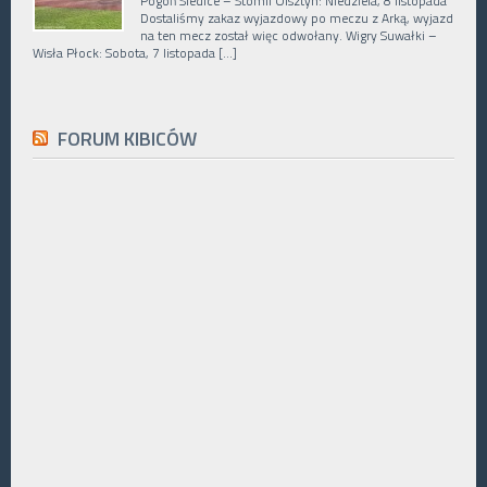
Pogoń Siedlce – Stomil Olsztyn: Niedziela, 8 listopada
Dostaliśmy zakaz wyjazdowy po meczu z Arką, wyjazd
na ten mecz został więc odwołany. Wigry Suwałki –
Wisła Płock: Sobota, 7 listopada […]
FORUM KIBICÓW