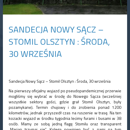
SANDECJA NOWY SĄCZ –
STOMIL OLSZTYN : ŚRODA,
30 WRZEŚNIA
Sandecja Nowy Sącz – Stomil Olsztyn : Środa, 30 września
Na pierwszy oficjalny wyjazd po pseudopandemicznej przerwie
mogliśmy się wybrać w środę do Nowego Sącza (wcześniej
wszystkie sektory gości, gdzie grał Stomil Olsztyn, były
pozamykane). Termin chujowy i do zrobienia ponad 1200
kilometrów, jednak przyszedł czas na ruszenie w trasę. Na ten
kozacki wyjazd w środku tygodnia lecimy furami i busami w 38
osób. Mamy ze sobą jedną flagę Stomilu oraz transparent
„Marian trzymaj się”. Kolega powinien być z nami na tym