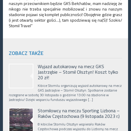
naszym przeciwnikiem będzie GKS Bełchatów, mam nadzieję że
nikogo nie trzeba specjalnie mobilizować i znowu na naszym
stadionie pojawi się komplet publiczności! Obojętnie gdzie grasz
(i jest otwarty sektor gości…), tam spodziewaj się na(S)! Szokis/
Stomil Travel”
ZOBACZ TAKŻE
Wyjazd autokarowy na mecz GKS
Jastrzębie – Stomil Olsztyn! Koszt tylko
20 zł!
Kibice Stomilu organizują wyjazd autokarowy na mecz
GKS Jastrzębie – Stomil Olsztyn. Spotkanie zostanie
rozegrane w sobotę 30 listopada o godzinie 13:00 na stadionie w
Jastrzębiu! Dzięki wsparciu funduszu wyjazdowego […]
Stomilowcy na meczu Sporting Lizbona –
Raków Częstochowa (9 listopada 2023 r.)
8 kibiców Stomilu Olsztyn wspierało Raków
Częstochowa podczas wyjazdu do Lizbony na mecz