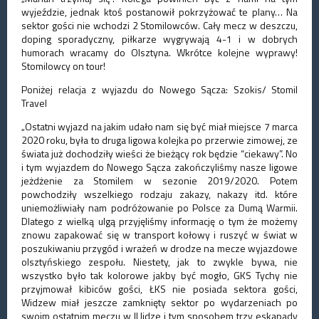
wyjeździe, jednak ktoś postanowił pokrzyżować te plany… Na
sektor gości nie wchodzi 2 Stomilowców. Cały mecz w deszczu,
doping sporadyczny, piłkarze wygrywają 4-1 i w dobrych
humorach wracamy do Olsztyna. Wkrótce kolejne wyprawy!
Stomilowcy on tour!
Poniżej relacja z wyjazdu do Nowego Sącza: Szokis/ Stomil
Travel
„Ostatni wyjazd na jakim udało nam się być miał miejsce 7 marca
2020 roku, była to druga ligowa kolejka po przerwie zimowej, ze
świata już dochodziły wieści że bieżący rok będzie “ciekawy”. No
i tym wyjazdem do Nowego Sącza zakończyliśmy nasze ligowe
jeżdżenie za Stomilem w sezonie 2019/2020. Potem
powchodziły wszelkiego rodzaju zakazy, nakazy itd. które
uniemożliwiały nam podróżowanie po Polsce za Dumą Warmii.
Dlatego z wielką ulgą przyjęliśmy informację o tym że możemy
znowu zapakować się w transport kołowy i ruszyć w świat w
poszukiwaniu przygód i wrażeń w drodze na mecze wyjazdowe
olsztyńskiego zespołu. Niestety, jak to zwykle bywa, nie
wszystko było tak kolorowe jakby być mogło, GKS Tychy nie
przyjmował kibiców gości, ŁKS nie posiada sektora gości,
Widzew miał jeszcze zamknięty sektor po wydarzeniach po
swoim ostatnim meczu w II lidze i tym sposobem trzy eskapady