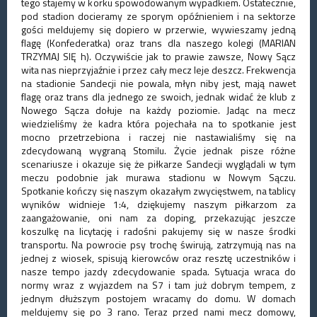
tego stajemy w korku spowodowanym wypadkiem. Ostatecznie,
pod stadion docieramy ze sporym opóźnieniem i na sektorze
gości meldujemy się dopiero w przerwie, wywieszamy jedną
flagę (Konfederatka) oraz trans dla naszego kolegi (MARIAN
TRZYMAJ SIĘ h). Oczywiście jak to prawie zawsze, Nowy Sącz
wita nas nieprzyjaźnie i przez cały mecz leje deszcz. Frekwencja
na stadionie Sandecji nie powala, młyn niby jest, mają nawet
flagę oraz trans dla jednego ze swoich, jednak widać że klub z
Nowego Sącza dołuje na każdy poziomie. Jadąc na mecz
wiedzieliśmy że kadra która pojechała na to spotkanie jest
mocno przetrzebiona i raczej nie nastawialiśmy się na
zdecydowaną wygraną Stomilu. Życie jednak pisze różne
scenariusze i okazuje się że piłkarze Sandecji wyglądali w tym
meczu podobnie jak murawa stadionu w Nowym Sączu.
Spotkanie kończy się naszym okazałym zwycięstwem, na tablicy
wyników widnieje 1:4, dziękujemy naszym piłkarzom za
zaangażowanie, oni nam za doping, przekazując jeszcze
koszulkę na licytację i radośni pakujemy się w nasze środki
transportu. Na powrocie psy trochę świrują, zatrzymują nas na
jednej z wiosek, spisują kierowców oraz resztę uczestników i
nasze tempo jazdy zdecydowanie spada. Sytuacja wraca do
normy wraz z wyjazdem na S7 i tam już dobrym tempem, z
jednym dłuższym postojem wracamy do domu. W domach
meldujemy się po 3 rano. Teraz przed nami mecz domowy,