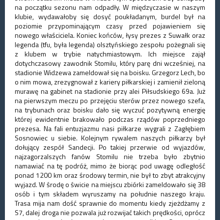
na początku sezonu nam odpadły. W międzyczasie w naszym
klubie, wydawałoby się dosyć poukładanym, burdel był na
poziomie przypominającym czasy przed pojawieniem się
nowego właściciela. Koniec końców, łysy prezes z Suwałk oraz
legenda (tfu, była legenda) olsztyńskiego zespołu pożegnali się
z klubem w trybie natychmiastowym. Ich miejsce zajął
dotychczasowy zawodnik Stomilu, który parę dni wcześniej, na
stadionie Widzewa zameldował się na boisku. Grzegorz Lech, bo
o nim mowa, zrezygnował z kariery piłkarskiej i zamienił zieloną
murawę na gabinet na stadionie przy alei Piłsudskiego 69a. Już
na pierwszym meczu po przejęciu sterów przez nowego szefa,
na trybunach oraz boisku dało się wyczuć pozytywną energię
której ewidentnie brakowało podczas rządów poprzedniego
prezesa. Na fali entuzjazmu nasi piłkarze wygrali z Zagłębiem
Sosnowiec u siebie. Kolejnym rywalem naszych piłkarzy był
dołujący zespół Sandecji. Po takiej przerwie od wyjazdów,
najzagorzalszych fanów Stomilu nie trzeba było zbytnio
namawiać na tę podróż, mimo że biorąc pod uwagę odległość
ponad 1200 km oraz środowy termin, nie był to zbyt atrakcyjny
wyjazd. W środę o świcie na miejscu zbiórki zameldowało się 38
osób i tym składem wyruszamy na południe naszego kraju.
Trasa mija nam dość sprawnie do momentu kiedy zjeżdżamy z
S7, dalej droga nie pozwala już rozwijać takich prędkości, oprócz