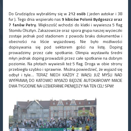
Do Grudziądza wybraliśmy się w
212 osób
( jeden autokar i 38
fur ). Tego dnia wspierało nas
9 kibiców Polonii Bydgoszcz oraz
7 fanów Petry
. Większość wchodzi do klatki i wywiesza 5 flag
Stomilu Olsztyn. Zakazowicze oraz spora grupa naszej wycieczki
zostaje jednak pod stadionem z powodu braku dokumentów i
obecności na liście wyjazdowej. Nie było możliwości
dopisywania się pod sektorem gości na listę. Doping
prowadzimy przez całe spotkanie. Olimpia wystawiła średni
młyn jednak doping prowadzili przez całe spotkanie na dobrym
poziomie. Na płotach wywiesili też 5 flag. Droga w obie strony
przebiegła szybko i sprawnie. Można powiedzieć, że wyjazd się
odbył i tyle… TERAZ NIECH KAŻDY Z WA(S) JUŻ MYŚLI NAD
WYPRAWĄ DO KATOWIC! WYJAZD BĘDZIE AUTOKAROWY! MACIE
DWA TYGODNIE NA UZBIERANIE PIENIĘDZY NA TEN CEL! SPW!