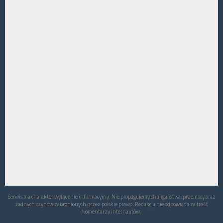
Serwis ma charakter wyłącznie informacyjny. Nie propagujemy chuligaństwa, przemocy oraz
żadnych czynów zabronionych przez polskie prawo. Redakcja nie odpowiada za treść
komentarzy internautów.