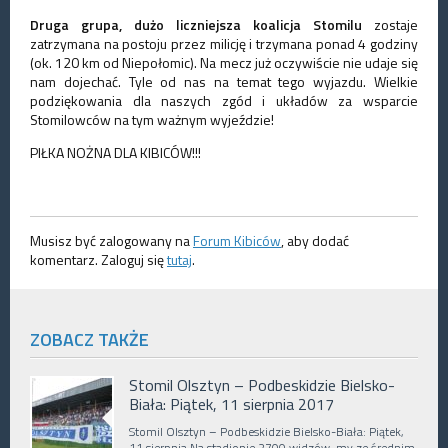
Druga grupa, dużo liczniejsza koalicja Stomilu
zostaje
zatrzymana na postoju przez milicję i trzymana ponad 4 godziny
(ok. 120 km od Niepołomic). Na mecz już oczywiście nie udaje się
nam dojechać. Tyle od nas na temat tego wyjazdu. Wielkie
podziękowania dla naszych zgód i układów za wsparc
ie
Stomilowców na tym ważnym wyjeździe!
PIŁKA NOŻNA DLA KIBICÓW!!!
Musisz być zalogowany na
Forum Kibiców
, aby dodać
komentarz. Zaloguj się
tutaj
.
ZOBACZ TAKŻE
Stomil Olsztyn – Podbeskidzie Bielsko-
Biała: Piątek, 11 sierpnia 2017
Stomil Olsztyn – Podbeskidzie Bielsko-Biała: Piątek,
11 sierpnia Na stadionie 2700 widzów, my ze średnim