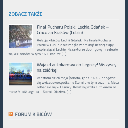
ZOBACZ TAKŻE
Finał Pucharu Polski: Lechia Gdańsk –
Cracovia Kraków (Lublin)
Relacja kibiców Lechii Gdańsk : Na finale Pucharu
Polski w Lublinie nie mogło zabraknąć licznej ekipy
wspierającej Lechię. Na sektorze dopingowym zebrało
się 700 fanów, w tym 160 Braci ze […]
Wyjazd autokarowy do Legnicy! Wszyscy
na zbiórkę!
W ostatni dzień maja (sobota, godz. 16:45) odbędzie
się wyjazdowe spotkanie Stomilu w tym sezonie. Mecz
odbędzie się w Legnicy. Koszt wyjazdu autokarem na
mecz Miedź Legnica – Stomil Olsztyn, […]
FORUM KIBICÓW