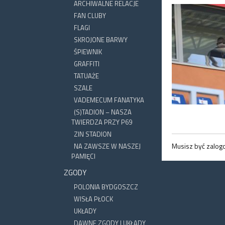
ARCHIWALNE RELACJE
FAN CLUBY
FLAGI
SKROJONE BARWY
ŚPIEWNIK
GRAFFITI
TATUAŻE
SZALE
VADEMECUM FANATYKA
(S)TADION – NASZA
TWIERDZA PRZY P69
ZIN STADION
Musisz być zalo
NA ZAWSZE W NASZEJ
PAMIĘCI
ZGODY
POLONIA BYDGOSZCZ
WISŁA PŁOCK
UKŁADY
DAWNE ZGODY I UKŁADY