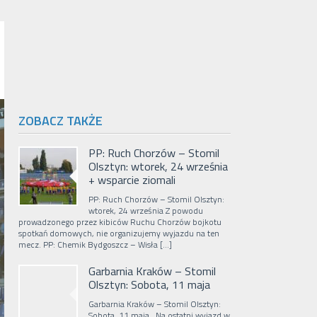
ZOBACZ TAKŻE
PP: Ruch Chorzów – Stomil
Olsztyn: wtorek, 24 września
+ wsparcie ziomali
PP: Ruch Chorzów – Stomil Olsztyn:
wtorek, 24 września Z powodu
prowadzonego przez kibiców Ruchu Chorzów bojkotu
spotkań domowych, nie organizujemy wyjazdu na ten
mecz. PP: Chemik Bydgoszcz – Wisła […]
Garbarnia Kraków – Stomil
Olsztyn: Sobota, 11 maja
Garbarnia Kraków – Stomil Olsztyn:
Sobota, 11 maja Na ostatni wyjazd w