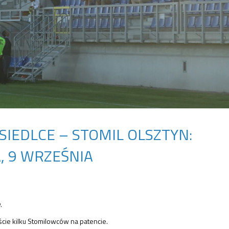
SIEDLCE – STOMIL OLSZTYN:
, 9 WRZEŚNIA
.
cie kilku Stomilowców na patencie.