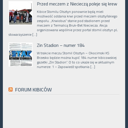
Przed meczem z Niecieczą poleje się krew
Kibice Stomilu Olsztyn ponownie będą mieli
możliwość oddania krwi przed meczem olsztyńskiego
zespołu. „Krwiobus” stanie pod stadionem przed
meczem z Termalicą Bruk-Bet Nieciecza. Akcja
organizowana wspólnie przez portal stomil.olsztyn.pl,
stowarzyszenie […]
Zin Stadion – numer 184
W trakcie meczu Stomil Olsztyn – Okocimski KS
Brzesko będzie można kupić 184 numer kibicowskiej
gazetki „Zin Stadion”. O to co ukaże się w aktualnym
numerze: 1 – Zapowiedź spotkania […]
FORUM KIBICÓW