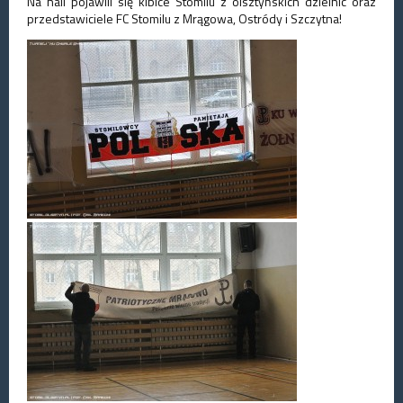
Na hali pojawili się kibice Stomilu z olsztyńskich dzielnic oraz
przedstawiciele FC Stomilu z Mrągowa, Ostródy i Szczytna!