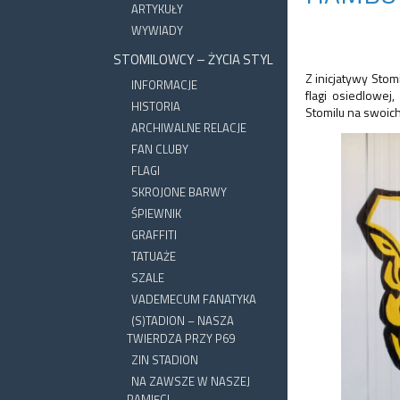
ARTYKUŁY
WYWIADY
STOMILOWCY – ŻYCIA STYL
Z inicjatywy Sto
INFORMACJE
flagi osiedlowej
HISTORIA
Stomilu na swoich
ARCHIWALNE RELACJE
FAN CLUBY
FLAGI
SKROJONE BARWY
ŚPIEWNIK
GRAFFITI
TATUAŻE
SZALE
VADEMECUM FANATYKA
(S)TADION – NASZA
TWIERDZA PRZY P69
ZIN STADION
NA ZAWSZE W NASZEJ
PAMIĘCI