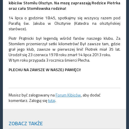
kibiców Stomilu Olsztyn. Na mszę zapraszają Rodzice Piotrka
oraz cała Stomilowska rodzina!
14 lipca o godzinie 18:45, spotkajmy się wszyscy razem pod
Parafią św. Jakuba w Olsztynie (Katedra na olsztyńskiej
starówce).
Piotr Prątnicki był legendą wśród fanów naszego klubu. Za
Stomilem przemierzył setki kilometrów! Był zawsze tam, gdzie
grał jego klub, zawsze w pierwszej linii! Piotrek miał 35 lat.
Urodził się 23 czerwca 1978 roku zmarł 14 lipca 2013 roku.
W tym roku przypada 3 rocznica śmierci Plecha.
PLECHU NA ZAWSZE W NASZEJ PAMIĘCI!
Musisz być zalogowany na
Forum Kibiców
, aby dodać
komentarz. Zaloguj się
tutaj
.
ZOBACZ TAKŻE