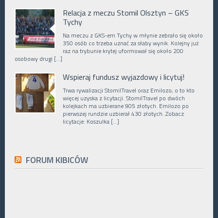
Relacja z meczu Stomil Olsztyn – GKS
Tychy
Na meczu z GKS-em Tychy w młynie zebrało się około
350 osób co trzeba uznać za słaby wynik. Kolejny już
raz na trybunie krytej uformował się około 200
osobowy drugi […]
Wspieraj fundusz wyjazdowy i licytuj!
Trwa rywalizacji StomilTravel oraz Emilozo, o to kto
więcej uzyska z licytacji. StomilTravel po dwóch
kolejkach ma uzbierane 905 złotych. Emilozo po
pierwszej rundzie uzbierał 430 złotych. Zobacz
licytacje: Koszulka […]
FORUM KIBICÓW