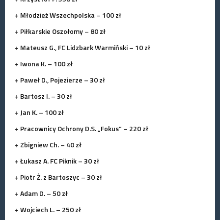
+ Młodzież Wszechpolska – 100 zł
+ Piłkarskie Oszołomy – 80 zł
+ Mateusz G., FC Lidzbark Warmiński – 10 zł
+ Iwona K. – 100 zł
+ Paweł D., Pojezierze – 30 zł
+ Bartosz I. – 30 zł
+ Jan K. – 100 zł
+ Pracownicy Ochrony D.S. „Fokus” – 220 zł
+ Zbigniew Ch. – 40 zł
+ Łukasz A. FC Piknik – 30 zł
+ Piotr Ż. z Bartoszyc – 30 zł
+ Adam D. – 50 zł
+ Wojciech L. – 250 zł