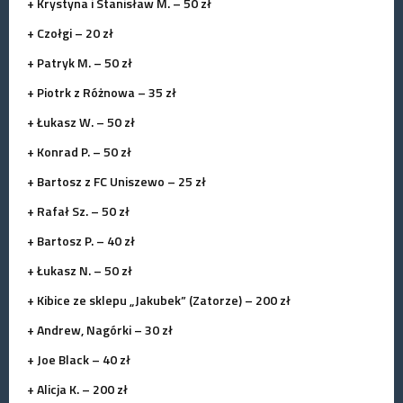
+
Krystyna i Stanisław M.
– 50 zł
+ Czołgi – 20 zł
+ Patryk M. – 50 zł
+ Piotrk z Różnowa – 35 zł
+ Łukasz W. – 50 zł
+ Konrad P. – 50 zł
+ Bartosz z FC Uniszewo – 25 zł
+ Rafał Sz. – 50 zł
+ Bartosz P. – 40 zł
+ Łukasz N. – 50 zł
+ Kibice ze sklepu „Jakubek” (Zatorze) – 200 zł
+ Andrew, Nagórki – 30 zł
+ Joe Black – 40 zł
+ Alicja K. – 200 zł