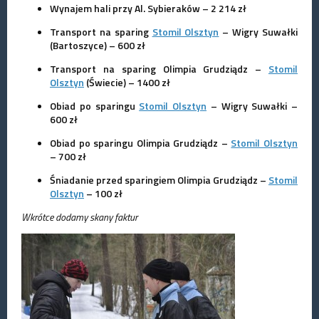
Wynajem hali przy Al. Sybieraków – 2 214 zł
Transport na sparing
Stomil Olsztyn
– Wigry Suwałki
(Bartoszyce) – 600 zł
Transport na sparing Olimpia Grudziądz –
Stomil
Olsztyn
(Świecie) – 1400 zł
Obiad
po sparingu
Stomil Olsztyn
– Wigry Suwałki –
600 zł
Obiad po sparingu Olimpia Grudziądz –
Stomil Olsztyn
– 700 zł
Śniadanie przed sparingiem Olimpia Grudziądz –
Stomil
Olsztyn
– 100 zł
Wkrótce dodamy skany faktur