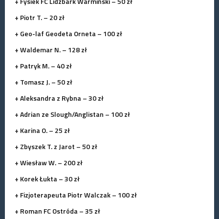
+ Fysiek FC Lidzbark Warmiński – 50 zł
+ Piotr T. – 20 zł
+ Geo-laf Geodeta Orneta – 100 zł
+ Waldemar N. – 128 zł
+ Patryk M. – 40 zł
+ Tomasz J. – 50 zł
+ Aleksandra z Rybna – 30 zł
+ Adrian ze Slough/Anglistan – 100 zł
+ Karina O. – 25 zł
+ Zbyszek T. z Jarot – 50 zł
+ Wiesław W. – 200 zł
+ Korek Łukta – 30 zł
+ Fizjoterapeuta Piotr Walczak – 100 zł
+ Roman FC Ostróda – 35 zł