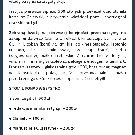
wtedy otrzyma szczegóły akcji.
Jest już pierwsza wpłata.
500 złotych
przekazał kibic Stomilu
Ireneusz Gajewski, a prywatnie właściciel portalu sport.egit.pl
oraz sklepu Egit.
Zebraną kwotę w pierwszej kolejności przeznaczymy na
zakup:
underwrap (pianka w rolkach), kinesiotape 5cm, oliwka
0,5 l 1 l, coban (kora) 7,5 cm, klej do kinesiotapeów, isotonik
unisport, bcaa (aminokwasy w kapsułkach), carbo
(węglowodany), białko, niebieskie / czarne taśmy do getr,
witaminy i minerały w tabletkach, alkagen, endugen, witamina C,
febrisan (saszetki), glukozamina gold 1000, bcaa puder, magnez
w kapsułkach, potas, maści przeciwzapalne, maści
przedtreningowe (mentolowa), opatrunki (na metry)!!!
STOMIL PONAD WSZYSTKO!
+ sport.egit.pl -500 zł
+ redakcja stomil.olsztyn.pl – 200 zł
+ Chmielu – 100 zł
+ Mariusz M. FC Olsztynek – 200 zł