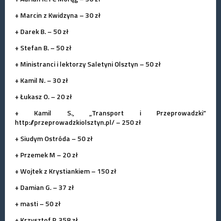
+ Marcin z Kwidzyna – 30 zł
+ Darek B. – 50 zł
+ Stefan B. – 50 zł
+ Ministranci i lektorzy Saletyni Olsztyn – 50 zł
+ Kamil N. – 30 zł
+ Łukasz O. – 20 zł
+ Kamil S.,
„Transport i Przeprowadzki”
http://przeprowadzkiolsztyn.pl/ – 250 zł
+ Siudym Ostróda – 50 zł
+ Przemek M – 20 zł
+ Wojtek z Krystiankiem – 150 zł
+ Damian G. – 37 zł
+ masti – 50 zł
+ Krzysztof P. 358 zł