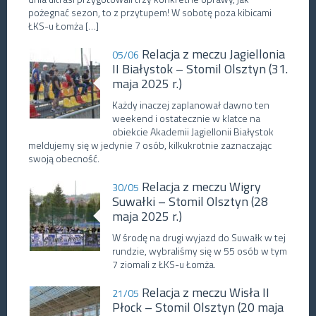
pożegnać sezon, to z przytupem! W sobotę poza kibicami
ŁKS-u Łomża […]
Relacja z meczu Jagiellonia
05/06
II Białystok – Stomil Olsztyn (31.
maja 2025 r.)
Każdy inaczej zaplanował dawno ten
weekend i ostatecznie w klatce na
obiekcie Akademii Jagiellonii Białystok
meldujemy się w jedynie 7 osób, kilkukrotnie zaznaczając
swoją obecność.
Relacja z meczu Wigry
30/05
Suwałki – Stomil Olsztyn (28
maja 2025 r.)
W środę na drugi wyjazd do Suwałk w tej
rundzie, wybraliśmy się w 55 osób w tym
7 ziomali z ŁKS-u Łomża.
Relacja z meczu Wisła II
21/05
Płock – Stomil Olsztyn (20 maja