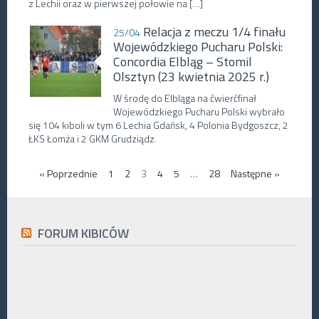
z Lechii oraz w pierwszej połowie na […]
Relacja z meczu 1/4 finału
25/04
Wojewódzkiego Pucharu Polski:
Concordia Elbląg – Stomil
Olsztyn (23 kwietnia 2025 r.)
W środę do Elbląga na ćwierćfinał
Wojewódzkiego Pucharu Polski wybrało
się 104 kiboli w tym 6 Lechia Gdańsk, 4 Polonia Bydgoszcz, 2
ŁKS Łomża i 2 GKM Grudziądz.
« Poprzednie
1
2
3
4
5
…
28
Następne »
FORUM KIBICÓW