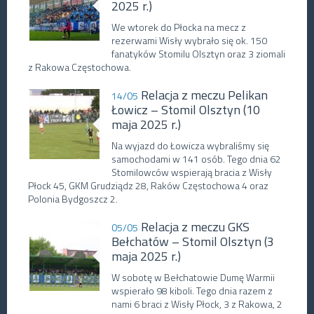
2025 r.)
We wtorek do Płocka na mecz z
rezerwami Wisły wybrało się ok. 150
fanatyków Stomilu Olsztyn oraz 3 ziomali
z Rakowa Częstochowa.
Relacja z meczu Pelikan
14/05
Łowicz – Stomil Olsztyn (10
maja 2025 r.)
Na wyjazd do Łowicza wybraliśmy się
samochodami w 141 osób. Tego dnia 62
Stomilowców wspierają bracia z Wisły
Płock 45, GKM Grudziądz 28, Raków Częstochowa 4 oraz
Polonia Bydgoszcz 2.
Relacja z meczu GKS
05/05
Bełchatów – Stomil Olsztyn (3
maja 2025 r.)
W sobotę w Bełchatowie Dumę Warmii
wspierało 98 kiboli. Tego dnia razem z
nami 6 braci z Wisły Płock, 3 z Rakowa, 2