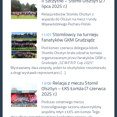
II Szczytno – Stomil Olsztyn (27
lipca 2025 r.)
Relacja kibiców Stomilu Olsztyn z
wyjazdu do Olszyn na mecz I rundy
Wojewódzkiego Pucharu Polski.
Stomilowcy na turnieju
11/07
fanatyków GKM Grudziądz
Pod koniec czerwca delegacja kiboli
Stomilu Olsztyn brała udział w turnieju
organizowanym przez fanatyków GKM-u
Grudziądz „SZ.M.F.R.P. Cup 2025”.
Wystawiamy dwa zespoły, jeden to olsztyńskie rzezimieszki,
a drugi wystawili reprezentanci […]
Relacja z meczu Stomil
13/06
Olsztyn – ŁKS Łomża (7 czerwca
2025 r.)
Podczas ostatniego meczu
trzecioligowego sezonu utworzyliśmy
wspólny młyn z ŁKS-em Łomża. Tego
dnia ultrasi przygotowali trzy konkretne oprawy, jak