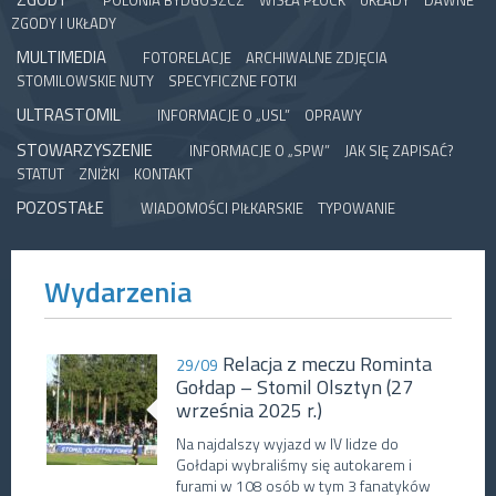
POLONIA BYDGOSZCZ
WISŁA PŁOCK
UKŁADY
DAWNE
ZGODY I UKŁADY
MULTIMEDIA
FOTORELACJE
ARCHIWALNE ZDJĘCIA
STOMILOWSKIE NUTY
SPECYFICZNE FOTKI
ULTRASTOMIL
INFORMACJE O „USL”
OPRAWY
STOWARZYSZENIE
INFORMACJE O „SPW”
JAK SIĘ ZAPISAĆ?
STATUT
ZNIŻKI
KONTAKT
POZOSTAŁE
WIADOMOŚCI PIŁKARSKIE
TYPOWANIE
Wydarzenia
Relacja z meczu Rominta
29/09
Gołdap – Stomil Olsztyn (27
września 2025 r.)
Na najdalszy wyjazd w IV lidze do
Gołdapi wybraliśmy się autokarem i
furami w 108 osób w tym 3 fanatyków