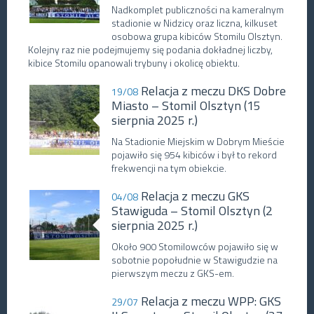
Nadkomplet publiczności na kameralnym
stadionie w Nidzicy oraz liczna, kilkuset
osobowa grupa kibiców Stomilu Olsztyn.
Kolejny raz nie podejmujemy się podania dokładnej liczby,
kibice Stomilu opanowali trybuny i okolicę obiektu.
Relacja z meczu DKS Dobre
19/08
Miasto – Stomil Olsztyn (15
sierpnia 2025 r.)
Na Stadionie Miejskim w Dobrym Mieście
pojawiło się 954 kibiców i był to rekord
frekwencji na tym obiekcie.
Relacja z meczu GKS
04/08
Stawiguda – Stomil Olsztyn (2
sierpnia 2025 r.)
Około 900 Stomilowców pojawiło się w
sobotnie popołudnie w Stawigudzie na
pierwszym meczu z GKS-em.
Relacja z meczu WPP: GKS
29/07