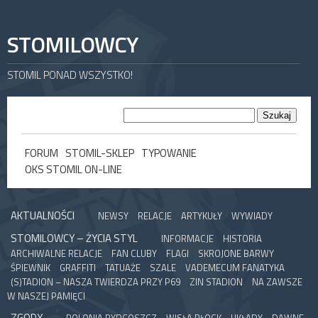
STOMILOWCY
STOMIL PONAD WSZYSTKO!
FORUM
STOMIL-SKLEP
TYPOWANIE
OKS STOMIL ON-LINE
AKTUALNOŚCI
NEWSY
RELACJE
ARTYKUŁY
WYWIADY
STOMILOWCY – ŻYCIA STYL
INFORMACJE
HISTORIA
ARCHIWALNE RELACJE
FAN CLUBY
FLAGI
SKROJONE BARWY
ŚPIEWNIK
GRAFFITI
TATUAŻE
SZALE
VADEMECUM FANATYKA
(S)TADION – NASZA TWIERDZA PRZY P69
ZIN STADION
NA ZAWSZE
W NASZEJ PAMIĘCI
ZGODY