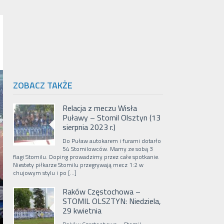
ZOBACZ TAKŻE
Relacja z meczu Wisła
Puławy – Stomil Olsztyn (13
sierpnia 2023 r.)
Do Puław autokarem i furami dotarło
54 Stomilowców. Mamy ze sobą 3
flagi Stomilu. Doping prowadzimy przez całe spotkanie.
Niestety piłkarze Stomilu przegrywają mecz 1:2 w
chujowym stylu i po […]
Raków Częstochowa –
STOMIL OLSZTYN: Niedziela,
29 kwietnia