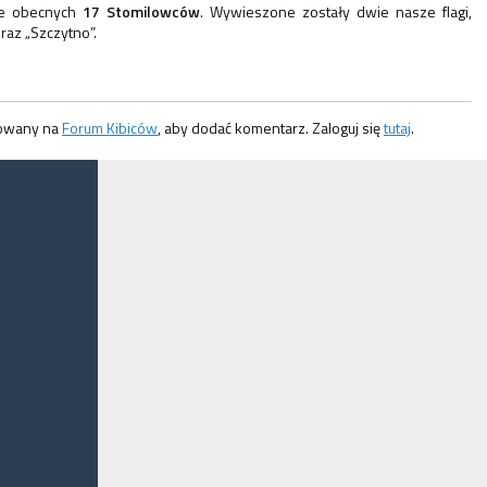
ie obecnych
17 Stomilowców
. Wywieszone zostały dwie nasze flagi,
oraz „Szczytno”.
gowany na
Forum Kibiców
, aby dodać komentarz. Zaloguj się
tutaj
.