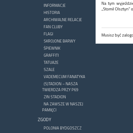
Na tym wyjeźdz
INFORMACJE
„Stomil Olsztyn” 
HISTORIA
ARCHIWALNE RELACJE
FAN CLUBY
FLAGI
Musisz być zalo
SKROJONE BARWY
ŚPIEWNIK
GRAFFITI
TATUAŻE
SZALE
VADEMECUM FANATYKA
(S)TADION – NASZA
TWIERDZA PRZY P69
ZIN STADION
NA ZAWSZE W NASZEJ
PAMIĘCI
ZGODY
POLONIA BYDGOSZCZ