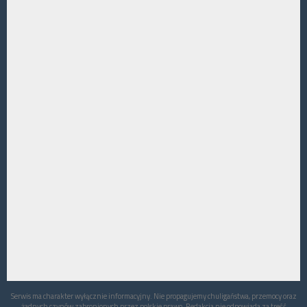
Serwis ma charakter wyłącznie informacyjny. Nie propagujemy chuligaństwa, przemocy oraz
żadnych czynów zabronionych przez polskie prawo. Redakcja nie odpowiada za treść