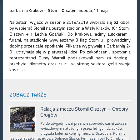
Garbarnia Kraków –
Stomil Olsztyn
: Sobota, 11 maja
Na ostatni wyjazd w sezonie 2018/2019 wybrało się
62
kiboli,
by wspierać Stomil na pustym stadionie Wisły Kraków (61 Stomil
Olsztyn + 1 Lechia Gdańsk). Do Krakowa lecimy autokarem i
furami, na stadionie wywieszamy 3 flagi Stomilu i prowadzimy
doping przez całe spotkanie. Piłkarze wygrywają z Garbarnią 2-
0 i utrzymują się w pierwszej lidze. Po zakończeniu spotkania
reprezentanci Dumy Warmii podziękowali nam za doping i
przebyte kilometry oraz rzucili w stronę sektora gości swoje
koszulki!
ZOBACZ TAKŻE
Relacja z meczu Stomil Olsztyn – Chrobry
Głogów
Po dwutygodniowej przerwie spowodowanej zakazem
wyjazdowym nałożonym przez leśnych dziadków,
przyszła kolej na kolejny mecz w Ostródzie. Kolejny
raz odwiedzała nas ekipa z Dolnego Śląska, tym razem był to Chrobry […]