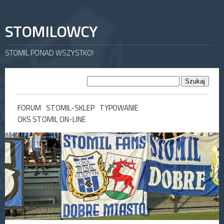
STOMILOWCY
STOMIL PONAD WSZYSTKO!
FORUM
STOMIL-SKLEP
TYPOWANIE
OKS STOMIL ON-LINE