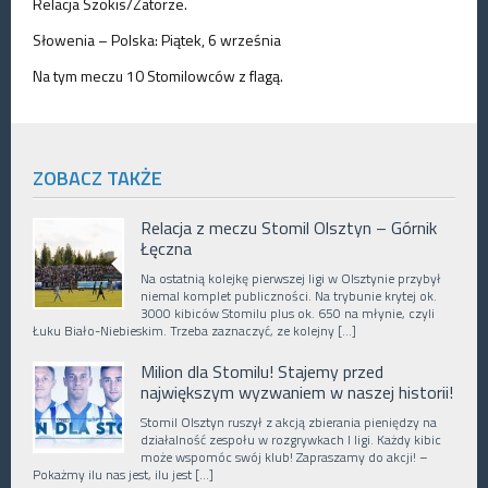
Relacja Szokis/Zatorze.
Słowenia – Polska: Piątek, 6 września
Na tym meczu 10 Stomilowców z flagą.
ZOBACZ TAKŻE
Relacja z meczu Stomil Olsztyn – Górnik
Łęczna
Na ostatnią kolejkę pierwszej ligi w Olsztynie przybył
niemal komplet publiczności. Na trybunie krytej ok.
3000 kibiców Stomilu plus ok. 650 na młynie, czyli
Łuku Biało-Niebieskim. Trzeba zaznaczyć, ze kolejny […]
Milion dla Stomilu! Stajemy przed
największym wyzwaniem w naszej historii!
Stomil Olsztyn ruszył z akcją zbierania pieniędzy na
działalność zespołu w rozgrywkach I ligi. Każdy kibic
może wspomóc swój klub! Zapraszamy do akcji! –
Pokażmy ilu nas jest, ilu jest […]