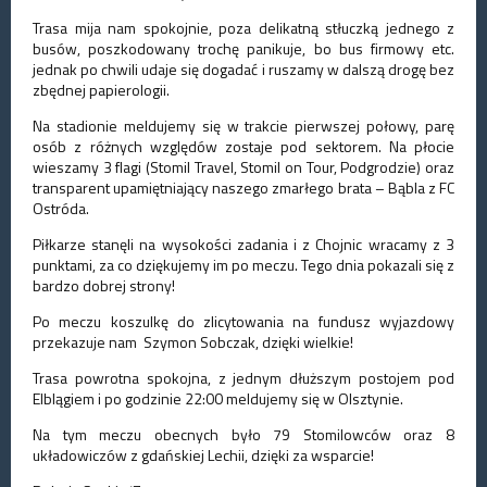
Trasa mija nam spokojnie, poza delikatną stłuczką jednego z
busów, poszkodowany trochę panikuje, bo bus firmowy etc.
jednak po chwili udaje się dogadać i ruszamy w dalszą drogę bez
zbędnej papierologii.
Na stadionie meldujemy się w trakcie pierwszej połowy, parę
osób z różnych względów zostaje pod sektorem. Na płocie
wieszamy 3 flagi (Stomil Travel, Stomil on Tour, Podgrodzie) oraz
transparent upamiętniający naszego zmarłego brata – Bąbla z FC
Ostróda.
Piłkarze stanęli na wysokości zadania i z Chojnic wracamy z 3
punktami, za co dziękujemy im po meczu. Tego dnia pokazali się z
bardzo dobrej strony!
Po meczu koszulkę do zlicytowania na fundusz wyjazdowy
przekazuje nam Szymon Sobczak, dzięki wielkie!
Trasa powrotna spokojna, z jednym dłuższym postojem pod
Elblągiem i po godzinie 22:00 meldujemy się w Olsztynie.
Na tym meczu obecnych było 79 Stomilowców oraz 8
układowiczów z gdańskiej Lechii, dzięki za wsparcie!