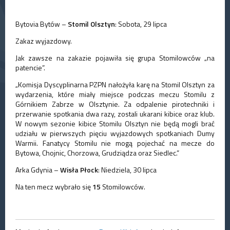
Bytovia Bytów –
Stomil Olsztyn
: Sobota, 29 lipca
Zakaz wyjazdowy.
Jak zawsze na zakazie pojawiła się grupa Stomilowców „na
patencie”.
„Komisja Dyscyplinarna PZPN nałożyła karę na Stomil Olsztyn za
wydarzenia, które miały miejsce podczas meczu Stomilu z
Górnikiem Zabrze w Olsztynie. Za odpalenie pirotechniki i
przerwanie spotkania dwa razy, zostali ukarani kibice oraz klub.
W nowym sezonie kibice Stomilu Olsztyn nie będą mogli brać
udziału w pierwszych pięciu wyjazdowych spotkaniach Dumy
Warmii. Fanatycy Stomilu nie mogą pojechać na mecze do
Bytowa, Chojnic, Chorzowa, Grudziądza oraz Siedlec.”
Arka Gdynia –
Wisła Płock
: Niedziela, 30 lipca
Na ten mecz wybrało się
15
Stomilowców.