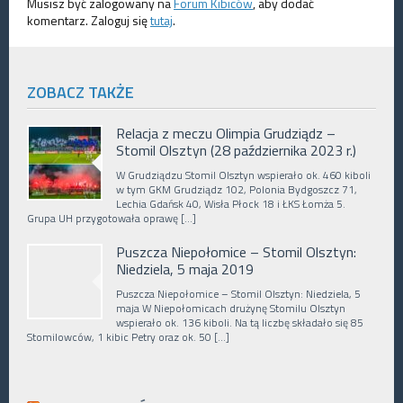
Musisz być zalogowany na
Forum Kibiców
, aby dodać
komentarz. Zaloguj się
tutaj
.
ZOBACZ TAKŻE
Relacja z meczu Olimpia Grudziądz –
Stomil Olsztyn (28 października 2023 r.)
W Grudziądzu Stomil Olsztyn wspierało ok. 460 kiboli
w tym GKM Grudziądz 102, Polonia Bydgoszcz 71,
Lechia Gdańsk 40, Wisła Płock 18 i ŁKS Łomża 5.
Grupa UH przygotowała oprawę […]
Puszcza Niepołomice – Stomil Olsztyn:
Niedziela, 5 maja 2019
Puszcza Niepołomice – Stomil Olsztyn: Niedziela, 5
maja W Niepołomicach drużynę Stomilu Olsztyn
wspierało ok. 136 kiboli. Na tą liczbę składało się 85
Stomilowców, 1 kibic Petry oraz ok. 50 […]