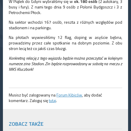
W Piątek do Gdyni wybraliśmy się w
ok. 180 osób
(2 autokary, 3
busy i fury). Z nami tego dnia 9 osób z Polonii Bydgoszcz i 3 z
Petrochemii Płock.
Na sektor wchodzi 167 osób, reszta z różnych względów pod
stadionem i na parkingu.
Na płotach wywiesiliśmy 12 flag, doping w asyście bębna,
prowadzimy przez całe spotkanie na dobrym poziomie. Z obu
stron lecą też co jakiś czas bluzgi.
Konkretną relację z tego wyjazdu będzie można przeczytać w kolejnym
numerze zina Stadion. Zin będzie rozprowadzany w sobotę na meczu z
MKS Kluczbork!
Musisz być zalogowany na
Forum Kibiców
, aby dodać
komentarz. Zaloguj się
tutaj
.
ZOBACZ TAKŻE