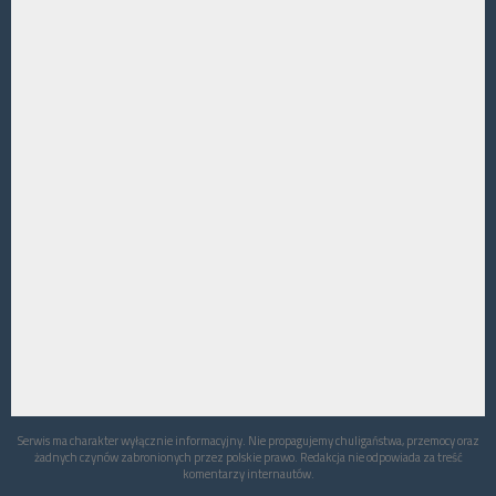
Serwis ma charakter wyłącznie informacyjny. Nie propagujemy chuligaństwa, przemocy oraz
żadnych czynów zabronionych przez polskie prawo. Redakcja nie odpowiada za treść
komentarzy internautów.