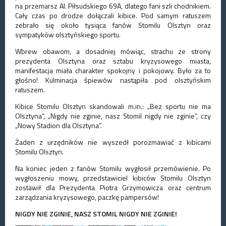
na przemarsz Al. Piłsudskiego 69A, dlatego fani szli chodnikiem.
Cały czas po drodze dołączali kibice. Pod samym ratuszem
zebrało się około tysiąca fanów Stomilu Olsztyn oraz
sympatyków olsztyńskiego sportu.
Wbrew obawom, a dosadniej mówiąc, strachu ze strony
prezydenta Olsztyna oraz sztabu kryzysowego miasta,
manifestacja miała charakter spokojny i pokojowy. Było za to
głośno! Kulminacja śpiewów nastąpiła pod olsztyńskim
ratuszem.
Kibice Stomilu Olsztyn skandowali m.in.: „Bez sportu nie ma
Olsztyna”, „Nigdy nie zginie, nasz Stomil nigdy nie zginie”, czy
„Nowy Stadion dla Olsztyna”.
Żaden z urzędników nie wyszedł porozmawiać z kibicami
Stomilu Olsztyn.
Na koniec jeden z fanów Stomilu wygłosił przemówienie. Po
wygłoszeniu mowy, przedstawiciel kibiców Stomilu Olsztyn
zostawił dla Prezydenta Piotra Grzymowicza oraz centrum
zarządzania kryzysowego, paczkę pampersów!
NIGDY NIE ZGINIE, NASZ STOMIL NIGDY NIE ZGINIE!