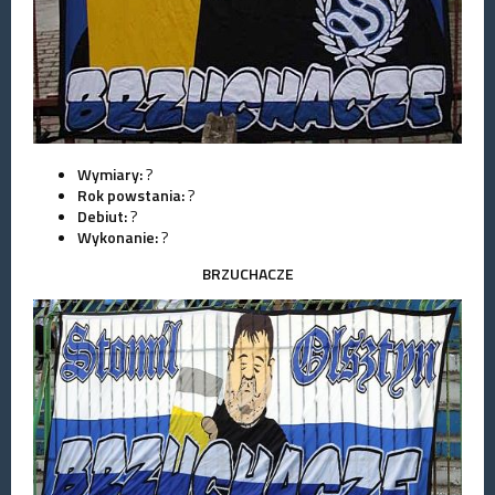
Wymiary:
?
Rok powstania:
?
Debiut:
?
Wykonanie:
?
BRZUCHACZE