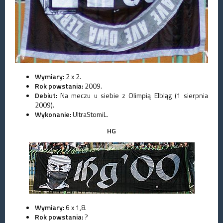
Wymiary:
2 x 2.
Rok powstania:
2009.
Debiut:
Na meczu u siebie z Olimpią Elbląg (1 sierpnia
2009).
Wykonanie:
UltraStomiL.
HG
Wymiary:
6 x 1,8.
Rok powstania:
?