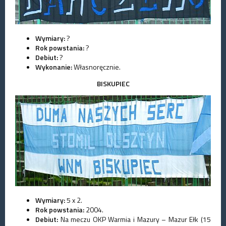
Wymiary:
?
Rok powstania:
?
Debiut:
?
Wykonanie:
Własnoręcznie.
BISKUPIEC
Wymiary:
5 x 2.
Rok powstania:
2004.
Debiut:
Na meczu OKP Warmia i Mazury – Mazur Ełk (15