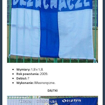
Wymiary:
1,8 x 1,8.
Rok powstania:
2009.
Debiut:
?
Wykonanie:
Własnoręczne.
DAJTKI