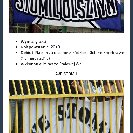
Wymiary:
2×2
Rok powstania:
2013.
Debiut:
Na meczu u siebie z Łódzkim Klubem Sportowym
(16 marca 2013).
Wykonanie:
Miras ze Stalowej Woli.
AVE STOMIL