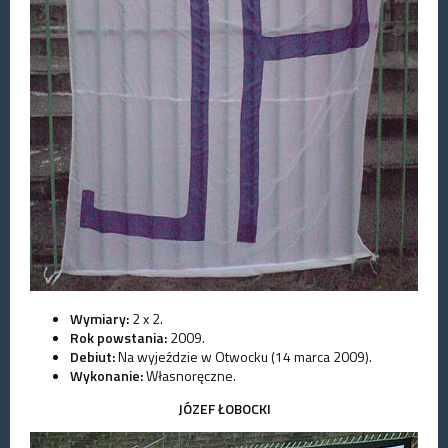
Wymiary:
2 x 2.
Rok powstania:
2009.
Debiut:
Na wyjeździe w Otwocku (14 marca 2009).
Wykonanie:
Własnoręczne.
JÓZEF ŁOBOCKI