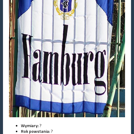
Wymiary:
?
Rok powstania:
?