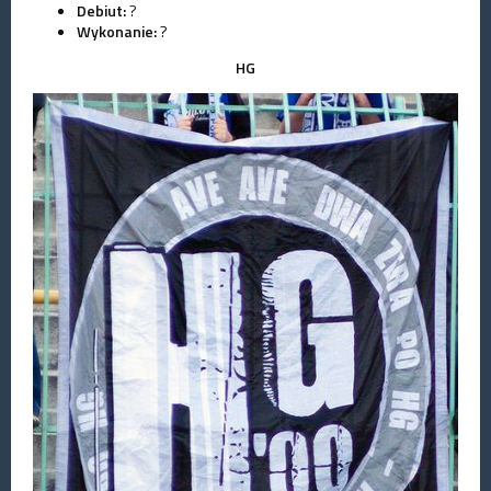
Debiut:
?
Wykonanie:
?
HG