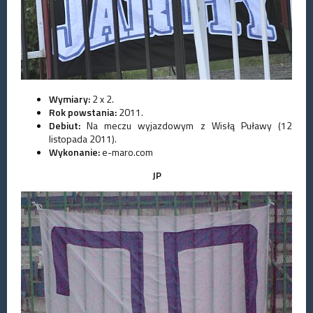
Wymiary:
2 x 2.
Rok powstania:
2011.
Debiut:
Na meczu wyjazdowym z Wisłą Puławy (12
listopada 2011).
Wykonanie:
e-maro.com
JP